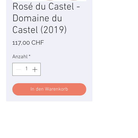
Rosé du Castel -
Domaine du
Castel (2019)
Preis
117,00 CHF
Anzahl
*
In den Warenkorb
Bouteilles vendues par lot
de trois. Prix de base par
unité CHF 39.-
Le Rosé du Castel est un