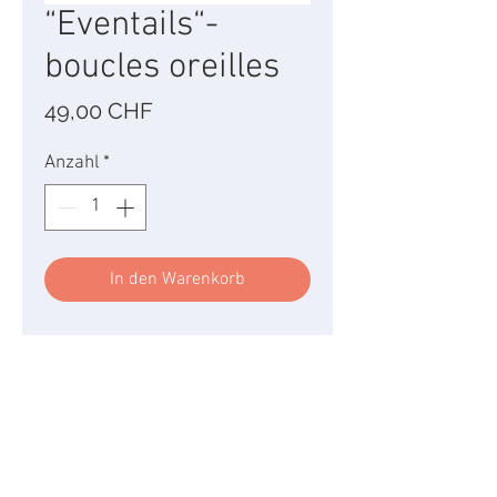
“Eventails“-
boucles oreilles
Preis
49,00 CHF
Anzahl
*
In den Warenkorb
Cet éventail de zircons qui
met joliment en avant votre
port de tête.
Très chic et intemporel.
Description