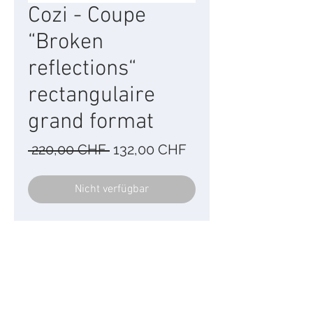
Cozi - Coupe
“Broken
reflections“
rectangulaire
grand format
Standardpreis
Sale-
 220,00 CHF 
132,00 CHF
Preis
Nicht verfügbar
Coupe rectangulaire noire
grand format (L 68 cm x l
24).
Acier inoxydable et liège.