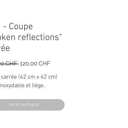
i - Coupe
oken reflections“
rée
Standardpreis
Sale-
00 CHF 
120,00 CHF
Preis
 carrée (42 cm x 42 cm)
inoxydable et liège.
Nicht verfügbar