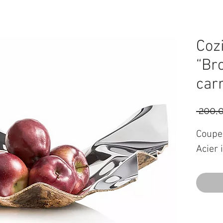
Coz
“Br
car
 200,
Coupe
Acier 