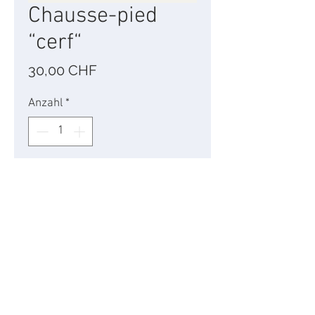
Chausse-pied
“cerf“
Preis
30,00 CHF
Anzahl
*
In den Warenkorb
Chausse pied en métal
argenté.