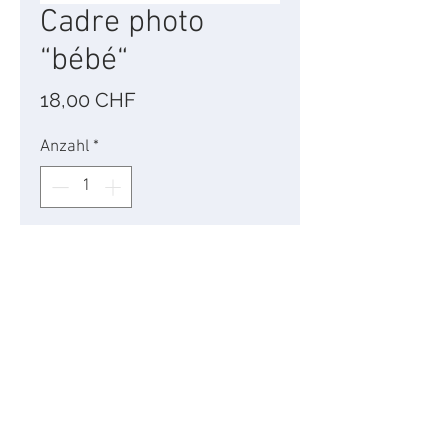
Cadre photo
“bébé“
Preis
18,00 CHF
Anzahl
*
In den Warenkorb
Cadre photo en métal
argenté