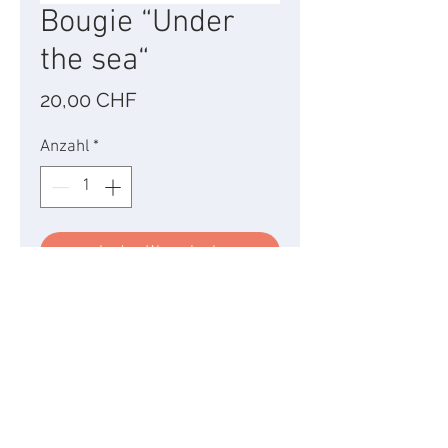
Bougie “Under
the sea“
Preis
20,00 CHF
Anzahl
*
In den Warenkorb
Ce délicat parfum de fleur
d'oranger subtilement
marié aux notes de fleurs
blanches et de bois rappelle
ces longues siestes sur la