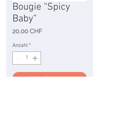
Bougie “Spicy
Baby“
Preis
20,00 CHF
Anzahl
*
In den Warenkorb
Aromatique et épicée, un
mélange d'épices
sensuelles pour offrir une
fragrance tonique au
caractère charismatique et