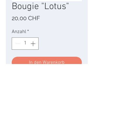
Bougie "Lotus"
Preis
20,00 CHF
Anzahl
*
In den Warenkorb
Cette fleur d’eau au parfum
frais et floral procure une
sensation apaisante...