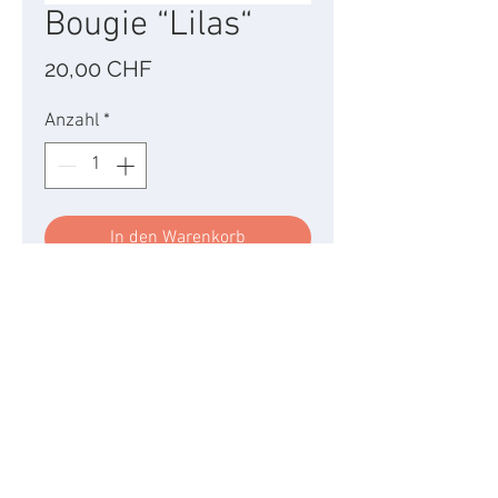
Bougie “Lilas“
Preis
20,00 CHF
Anzahl
*
In den Warenkorb
Le parfum tendre et élégant
qu’offre les grappes de
fleurs du lilas évoque
l’arrivée des beaux jours.