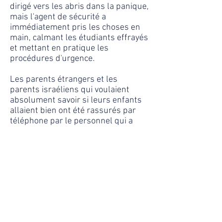
dirigé vers les abris dans la panique,
mais l'agent de sécurité a
immédiatement pris les choses en
main, calmant les étudiants effrayés
et mettant en pratique les
procédures d'urgence.
Les parents étrangers et les
parents israéliens qui voulaient
absolument savoir si leurs enfants
allaient bien ont été rassurés par
téléphone par le personnel qui a
travaillé toute la nuit pour les
calmer, eux et les jeunes du campus.
Ils avaient appris qu'un missile avait
frappé directement le centre-ville de
Rishon Lezion, faisant un mort et de
nombreux blessés.
Sur les conseils des organes
gouvernementaux, tous les jeunes